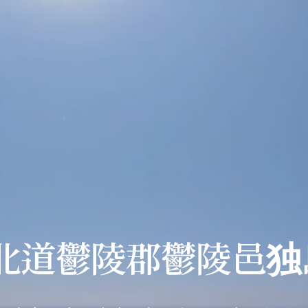
北道鬱陵郡鬱陵邑独島