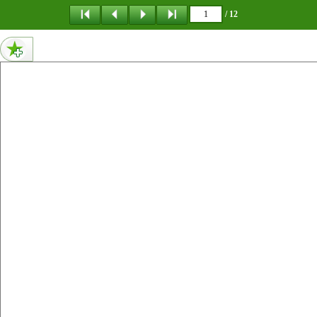
메뉴 건너뛰기
/ 12
1페이지 내용 : 동북아역사재단 | 2024. 5. 1. | Vol. 63 중국 청사 편수 淸史編修 의 최근 상황 정혜중_이화여자대학교 사학과 | 목차 | 1. 청사 집필 20년 여정 2. 중국역사연구원과 『청대국가통일사』 3. 출렁이는 청대사 연구 ISSN2982-9283
0페이지 내용 없음