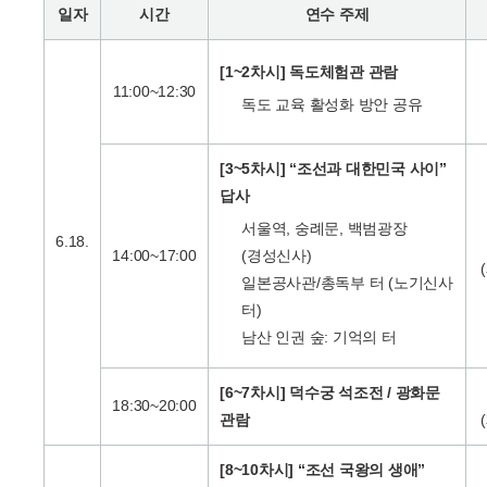
일자
시간
연수 주제
[1~2차시] 독도체험관 관람
11:00~12:30
독도 교육 활성화 방안 공유
[3~5차시] “조선과 대한민국 사이”
답사
서울역, 숭례문, 백범광장
6.18.
14:00~17:00
(경성신사)
일본공사관/총독부 터 (노기신사
터)
남산 인권 숲: 기억의 터
[6~7차시] 덕수궁 석조전 / 광화문
18:30~20:00
관람
[8~10차시] “조선 국왕의 생애”