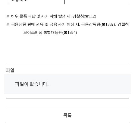
※ 허위 물품 대납 및 사기 피해 발생 시
:
경찰청
(
☎
112)
※ 금융상품 판매 권유 및 금융 사기 의심 시
:
금융감독원
(
☎
1332), 경찰청
보이스피싱 통합대응단(☎1394)
파일
파일이 없습니다.
목록