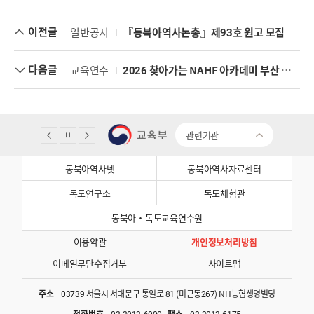
이전글
일반공지
『동북아역사논총』제93호 원고 모집
다음글
교육연수
2026 찾아가는 NAHF 아카데미 부산 수강신청 안내
관련기관
동북아역사넷
동북아역사자료센터
독도연구소
독도체험관
동북아·독도교육연수원
이용약관
개인정보처리방침
이메일무단수집거부
사이트맵
주소
03739 서울시 서대문구 통일로 81 (미근동267) NH농협생명빌딩
전화번호
02-2012-6000
팩스
02-2012-6175