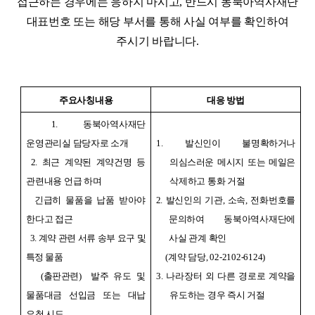
접근하는 경우에는 응하지 마시고
,
반드시 동북아역사재단
대표번호
또는 해당 부서를 통해 사실 여부를 확인하여
주시기 바랍니다
.
주요사칭내용
대응 방법
1. 동북아역사재단
운영관리실 담당자로 소개
1.
발신인이 불명확하거나
2. 최근 계약된 계약건명 등
의심스러운 메시지 또는 메일은
관련내용 언급 하며
삭제하고 통화 거절
긴급히 물품을 납품 받아야
2.
발신인의 기관
,
소속
,
전화번호를
한다고 접근
문의하여 동북아역사
재단에
3. 계약 관련 서류 송부 요구 및
사실 관계 확인
특정 물품
(
계약 담당
, 02-2102-6124)
(
출판관련
)
발주
유도 및
3.
나라장터 외 다른 경로로 계약을
물품대금 선입금 또는 대납
유도하는 경우 즉시 거절
요청 시도