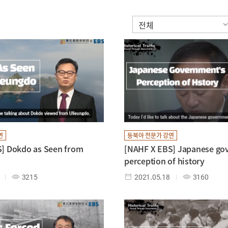
연
동북아 전문가 강연
] Dokdo as Seen from
[NAHF X EBS] Japanese g
perception of history
3215
2021.05.18
3160