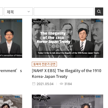
동북아 전문가 강연
overnment’s
[NAHF X EBS] The Illegality of the 1910
Korea-Japan Treaty
2021.05.04
3184