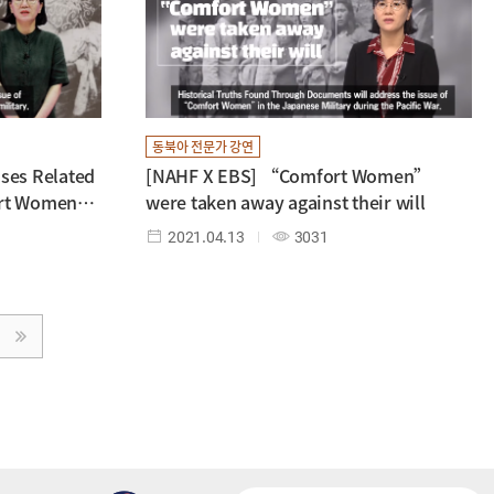
동북아 전문가 강연
ses Related
[NAHF X EBS] “Comfort Women”
ort Women”
were taken away against their will
2021.04.13
3031