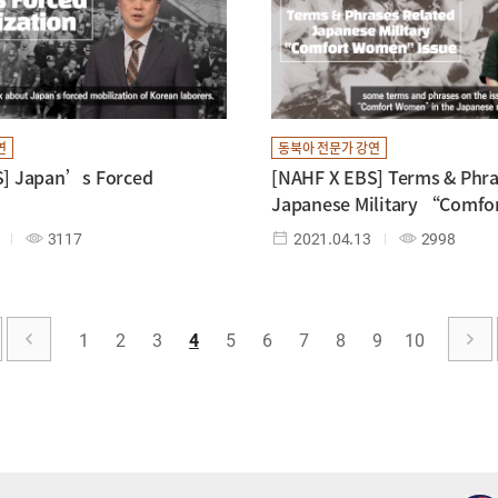
연
동북아 전문가 강연
S] Japan’s Forced
[NAHF X EBS] Terms & Phra
n
Japanese Military “Comf
Issue
3117
2021.04.13
2998
1
2
3
4
5
6
7
8
9
10