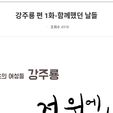
강주룡 편 1화-함께했던 날들
조회수
4518