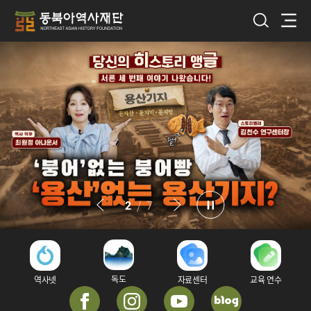
2
/
7
독도
역사넷
자료센터
교육 연수