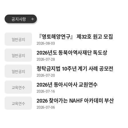
공지사항
『영토해양연구』 제32호 원고 모집
일반공지
안내
2026-08-03
2026년도 동북아역사재단 독도상
일반공지
공고
2026-07-28
청탁금지법 10주년 계기 사례 공모전
일반공지
안내
2026-07-20
2026년 동아시아사 교원연수
교육연수
「교수역량 Bulk Up 1·2기」연수
2026-07-16
대상자 선정 및 추가 모집 공고
2026 찾아가는 NAHF 아카데미 부산
교육연수
수강신청 안내
2026-07-06