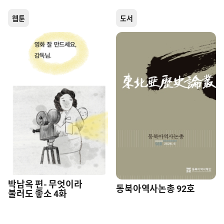
웹툰
도서
박남옥 편- 무엇이라
동북아역사논총 92호
불러도 좋소 4화